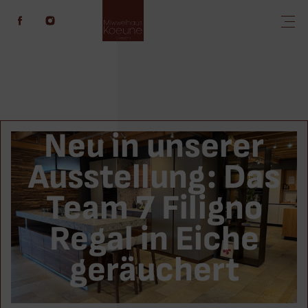
Neu in unserer
Ausstellung: Das
Team 7 Filigno
Regal in Eiche
geräuchert